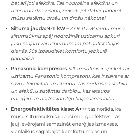
bet arī ļoti efektīva. Tas nodrošina efektīvu un
uzticamu dzesēšanu, nekaitējot dabai, padarot
mūsu sistēmu drošu un drošu nākotnei.
Siltuma jauda: 9-11 kW –
Ar 9-11 kW jaudu mūsu
siltumsūknis spēj nodrošināt uzticamu apkuri
jūsu mājām vai uzņēmumam pat aukstākajās
dienās. Jūs izbaudīsiet komfortu jebkurā
gadalaikā.
Panasonic kompresors
Siltumsūknis ir aprīkots ar
uzticamu Panasonic kompresoru, kas ir slavens ar
savu efektivitāti un izturību. Tas nodrošina stabilu
un efektīvu sistēmas darbību, kas ietaupa
enerģiju un nodrošina ilgu kalpošanas laiku.
Energoefektivitātes klase: A+++
tas norāda, ka
mūsu siltumsūknis ir īpaši energoefektīvs. Tas
ļauj ievērojami samazināt enerģijas izmaksas,
vienlaikus saglabājot komfortu mājās un