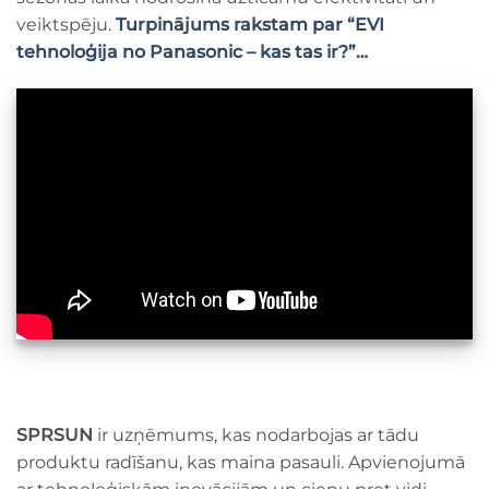
veiktspēju.
Turpinājums rakstam par “EVI
tehnoloģija no Panasonic – kas tas ir?”…
SPRSUN
ir uzņēmums, kas nodarbojas ar tādu
produktu radīšanu, kas maina pasauli. Apvienojumā