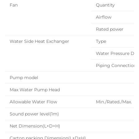
Fan
Quantity
Airflow
Rated power
Water Side Heat Exchanger
Type
Water Pressure Dr
Piping Connection
Pump model
Max Water Pump Head
Allowable Water Flow
Min./Rated./Max.
Sound power level(1m)
Net Dimension(L×D×H)
Carton packing Dimension(L×D×H)