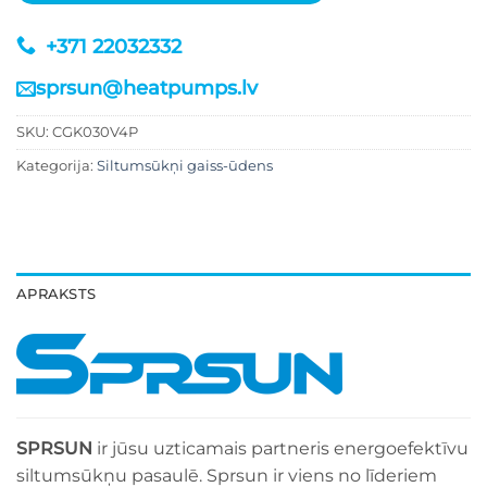
+371 22032332
sprsun@heatpumps.lv
SKU:
CGK030V4P
Kategorija:
Siltumsūkņi gaiss-ūdens
APRAKSTS
SPRSUN
ir jūsu uzticamais partneris energoefektīvu
siltumsūkņu pasaulē. Sprsun ir viens no līderiem