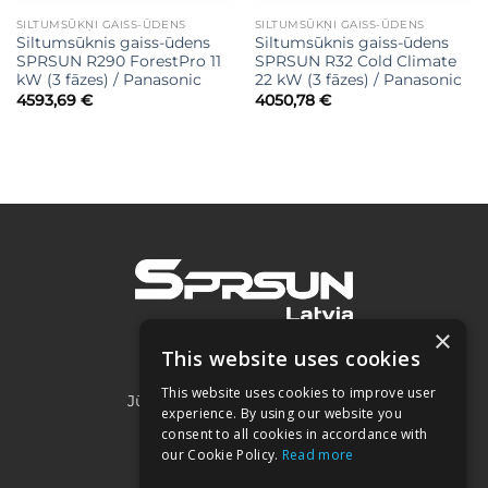
SILTUMSŪKŅI GAISS-ŪDENS
SILTUMSŪKŅI GAISS-ŪDENS
Siltumsūknis gaiss-ūdens
Siltumsūknis gaiss-ūdens
SPRSUN R290 ForestPro 11
SPRSUN R32 Cold Climate
kW (3 fāzes) / Panasonic
22 kW (3 fāzes) / Panasonic
4593,69
€
4050,78
€
×
This website uses cookies
SIA "Project 2050"
This website uses cookies to improve user
Jūrmalas iela 3A, Piņķi, LV-2107
experience. By using our website you
consent to all cookies in accordance with
our Cookie Policy.
Read more
Kontakti: