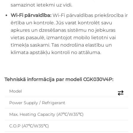
samazinot ietekmi uz vidi.
Wi-Fi pārvaldība:
Wi-Fi pārvaldības priekšrocība ir
ērtība un kontrole. Jūs varat kontrolēt savu
apkures un dzesēšanas sistēmu no jebkuras
vietas pasaulē, izmantojot mobilo lietotni vai
tīmekļa saskarni. Tas nodrošina elastību un
klimata apstākļu kontroli no attāluma.
Tehniskā informācija par modeli CGK030V4P:
Model
Power Supply / Refrigerant
Max. Heating Capacity (A7℃/W35℃)
C.O.P (A7℃/W35℃)