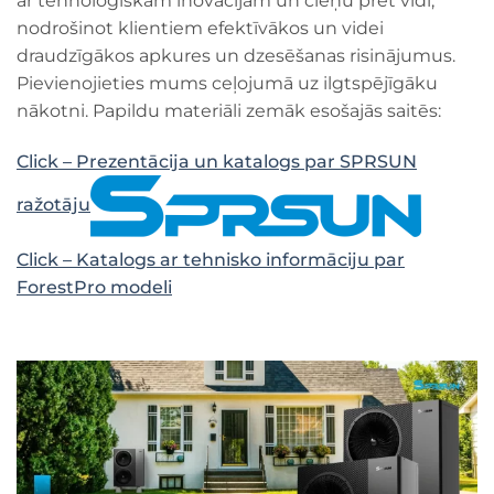
ar tehnoloģiskām inovācijām un cieņu pret vidi,
nodrošinot klientiem efektīvākos un videi
draudzīgākos apkures un dzesēšanas risinājumus.
Pievienojieties mums ceļojumā uz ilgtspējīgāku
nākotni. Papildu materiāli zemāk esošajās saitēs:
Click – Prezentācija un katalogs par SPRSUN
ražotāju
Click – Katalogs ar tehnisko informāciju par
ForestPro modeli