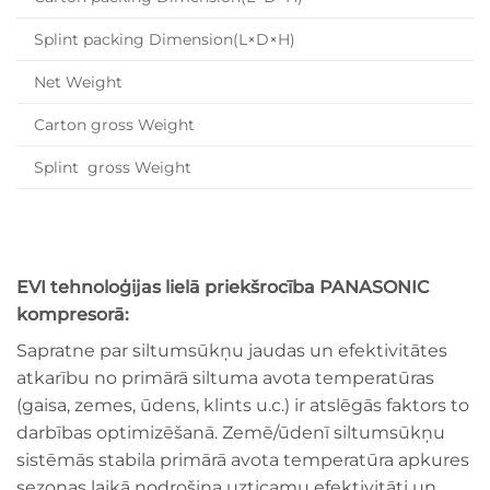
Splint packing Dimension(L×D×H)
Net Weight
Carton gross Weight
Splint gross Weight
EVI tehnoloģijas lielā priekšrocība PANASONIC
kompresorā:
Sapratne par siltumsūkņu jaudas un efektivitātes
atkarību no primārā siltuma avota temperatūras
(gaisa, zemes, ūdens, klints u.c.) ir atslēgās faktors to
darbības optimizēšanā. Zemē/ūdenī siltumsūkņu
sistēmās stabila primārā avota temperatūra apkures
sezonas laikā nodrošina uzticamu efektivitāti un