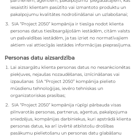
partneriem, aģentiem, pakalpojumu piegādātājiem, kas
iesaistīti klientam pasūtīto vai izmantoto produktu un
pakalpojumu kvalitātes nodrošināšanai un uzlabošanai;
SIA “Project 2050” kompānija ir tiesīga nodot klienta
personas datus tiesībsargājošām iestādēm, citām valsts
un pašvaldības iestādēm, ja tas izriet no normatīvajiem
aktiem vai attiecīgās iestādes informācijas pieprasījuma.
Personas datu aizsardzība
Lai aizsargātu klienta personas datus no nesankcionētas
piekļuves, nejaušas nozaudēšanas, iznīcināšanas vai
izpaušanas SIA “Project 2050” kompānija pielieto
mūsdienu tehnoloģijas, ievēro tehniskas un
organizatoriskas prasības;
SIA “Project 2050” kompānija rūpīgi pārbauda visas
pilnvarotās personas, partnerus, aģentus, pakalpojuma
sniedzējus, kompānijas darbiniekus, kuri apstrādā klienta
personas datus, ka arī izvērtē atbilstošu drošības
pasākumu pielietošanu un personas datu glabāšanu