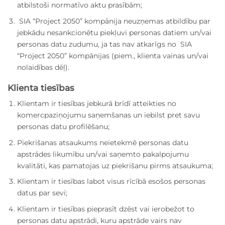
atbilstoši normatīvo aktu prasībām;
SIA “Project 2050” kompānija neuzņemas atbildību par
jebkādu nesankcionētu piekļuvi personas datiem un/vai
personas datu zudumu, ja tas nav atkarīgs no SIA
“Project 2050” kompānijas (piem., klienta vainas un/vai
nolaidības dēļ).
Klienta tiesības
Klientam ir tiesības jebkurā brīdī atteikties no
komercpaziņojumu saņemšanas un iebilst pret savu
personas datu profilēšanu;
Piekrišanas atsaukums neietekmē personas datu
apstrādes likumību un/vai saņemto pakalpojumu
kvalitāti, kas pamatojas uz piekrišanu pirms atsaukuma;
Klientam ir tiesības labot visus rīcībā esošos personas
datus par sevi;
Klientam ir tiesības pieprasīt dzēst vai ierobežot to
personas datu apstrādi, kuru apstrāde vairs nav