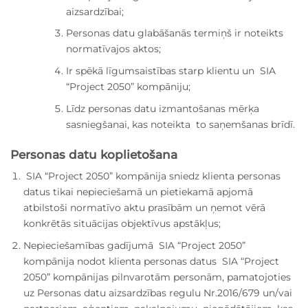
aizsardzībai;
Personas datu glabāšanās termiņš ir noteikts
normatīvajos aktos;
Ir spēkā līgumsaistības starp klientu un SIA
“Project 2050” kompāniju;
Līdz personas datu izmantošanas mērķa
sasniegšanai, kas noteikta to saņemšanas brīdī.
Personas datu koplietošana
SIA “Project 2050” kompānija sniedz klienta personas
datus tikai nepieciešamā un pietiekamā apjomā
atbilstoši normatīvo aktu prasībām un ņemot vērā
konkrētās situācijas objektīvus apstākļus;
Nepieciešamības gadījumā SIA “Project 2050”
kompānija nodot klienta personas datus SIA “Project
2050” kompānijas pilnvarotām personām, pamatojoties
uz Personas datu aizsardzības regulu Nr.2016/679 un/vai