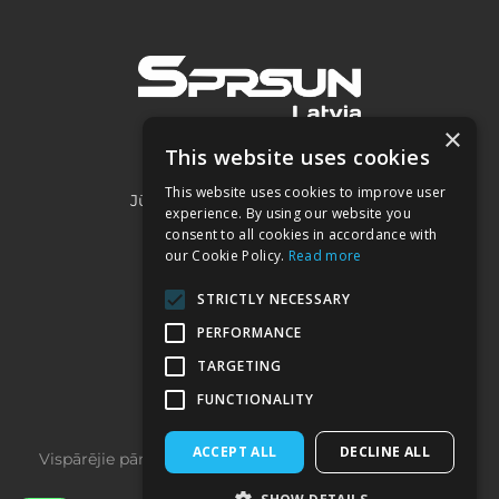
×
This website uses cookies
SIA "Project 2050"
This website uses cookies to improve user
Jūrmalas iela 3A, Piņķi, LV-2107
experience. By using our website you
consent to all cookies in accordance with
our Cookie Policy.
Read more
Kontakti:
STRICTLY NECESSARY
+371 22032332
PERFORMANCE
sprsun@heatpumps.lv
TARGETING
FUNCTIONALITY
ACCEPT ALL
DECLINE ALL
Vispārējie pārdošanas noteikumi
­ | ­
Privātuma politika