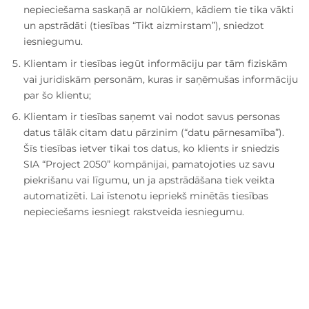
nepieciešama saskaņā ar nolūkiem, kādiem tie tika vākti
un apstrādāti (tiesības “Tikt aizmirstam”), sniedzot
iesniegumu.
Klientam ir tiesības iegūt informāciju par tām fiziskām
vai juridiskām personām, kuras ir saņēmušas informāciju
par šo klientu;
Klientam ir tiesības saņemt vai nodot savus personas
datus tālāk citam datu pārzinim (“datu pārnesamība”).
Šīs tiesības ietver tikai tos datus, ko klients ir sniedzis
SIA “Project 2050” kompānijai, pamatojoties uz savu
piekrišanu vai līgumu, un ja apstrādāšana tiek veikta
automatizēti. Lai īstenotu iepriekš minētās tiesības
nepieciešams iesniegt rakstveida iesniegumu.