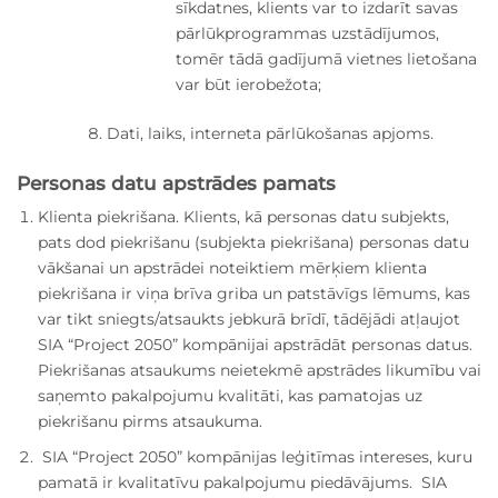
sīkdatnes, klients var to izdarīt savas
pārlūkprogrammas uzstādījumos,
tomēr tādā gadījumā vietnes lietošana
var būt ierobežota;
Dati, laiks, interneta pārlūkošanas apjoms.
Personas datu apstrādes pamats
Klienta piekrišana. Klients, kā personas datu subjekts,
pats dod piekrišanu (subjekta piekrišana) personas datu
vākšanai un apstrādei noteiktiem mērķiem klienta
piekrišana ir viņa brīva griba un patstāvīgs lēmums, kas
var tikt sniegts/atsaukts jebkurā brīdī, tādējādi atļaujot
SIA “Project 2050” kompānijai apstrādāt personas datus.
Piekrišanas atsaukums neietekmē apstrādes likumību vai
saņemto pakalpojumu kvalitāti, kas pamatojas uz
piekrišanu pirms atsaukuma.
SIA “Project 2050” kompānijas leģitīmas intereses, kuru
pamatā ir kvalitatīvu pakalpojumu piedāvājums. SIA