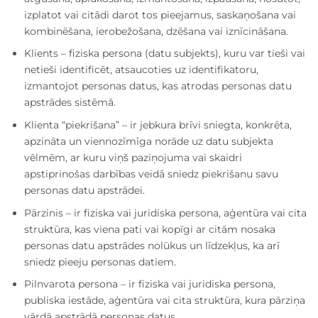
izplatot vai citādi darot tos pieejamus, saskaņošana vai
kombinēšana, ierobežošana, dzēšana vai iznīcināšana.
Klients – fiziska persona (datu subjekts), kuru var tieši vai
netieši identificēt, atsaucoties uz identifikatoru,
izmantojot personas datus, kas atrodas personas datu
apstrādes sistēmā.
Klienta “piekrišana” – ir jebkura brīvi sniegta, konkrēta,
apzināta un viennozīmīga norāde uz datu subjekta
vēlmēm, ar kuru viņš paziņojuma vai skaidri
apstiprinošas darbības veidā sniedz piekrišanu savu
personas datu apstrādei.
Pārzinis – ir fiziska vai juridiska persona, aģentūra vai cita
struktūra, kas viena pati vai kopīgi ar citām nosaka
personas datu apstrādes nolūkus un līdzekļus, ka arī
sniedz pieeju personas datiem.
Pilnvarota persona – ir fiziska vai juridiska persona,
publiska iestāde, aģentūra vai cita struktūra, kura pārziņa
vārdā apstrādā personas datus.