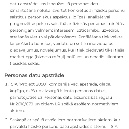
datu apstrāde, kas izpaužas kā personas datu
izmantošana nolūkā izvērtēt konkrētus ar fizisku personu
saistītus personiskus aspektus, jo īpaši analizēt vai
prognozēt aspektus saistībā ar fiziskās personas minētās
personīgām vēlmēm: interesēm, uzticamību, uzvedību,
atrašanās vietu vai pārvietošanos. Profilēšana tiek veikta,
lai piešķirtu bonusus, veidotu un sūtītu individuālus
piedāvājumus, novēlējumus, kuri tiek piedāvāti tikai tiešā
marketinga (biznesa mērķi) nolūkos un neradīs klientam
tiesiskas sekas.
Personas datu apstrāde
SIA “Project 2050” kompānija vāc, apstrādā, glabā,
kopīgo, dzēš un aizsargā klienta personas datus,
pamatojoties uz Personas datu aizsardzības regulu
Nr.2016/679 un citiem LR spēkā esošiem normatīviem
aktiem.
Saskaņā ar spēkā esošajiem normatīvajiem aktiem, kuri
pārvalda fizisko personu datu apstrādes sistēmu, SIA