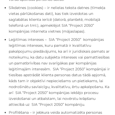
Sīkdatnes (cookies) – ir nelielas teksta datnes (tīmekļa
vietas pārlūkošanas dati), kas tiek izveidotas un
saglabātas klienta ierīcē (datorā, planšetē, mobilajā
telefonā un tml.), apmeklējot SIA “Project 2050”
kompānijas interneta vietnes (mājaslapas).
Leģitīmas intereses – SIA “Project 2050” kompānijas
leģitīmas intereses, kuru pamatā ir kvalitatīvu
pakalpojumu piedāvājums, ka arī ir juridiskais pamats ar
noteikumu, ka datu subjekta intereses vai pamattiesības
un pamatbrīvības nav svarīgākas par kompānijas
leģitīmajām interesēm. SIA “Project 2050” kompānijai ir
tiesības apstrādāt klienta personas datus tādā apjomā,
kāds tam ir objektīvi nepieciešams un pietiekams, lai
nodrošinātu savlaicīgu, kvalitatīvu, ērtu apkalpošanu. Ka
arī SIA “Project 2050” kompānijas iekšējo procesu
izveidošanai un atbalstam, lai novērstu krāpšanu
attiecībā uz SIA “Project 2050” kompāniju.
Profilēšana – ir jebkura veida automatizēta personas