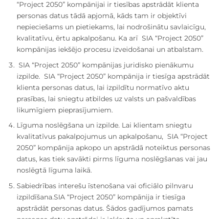
“Project 2050” kompānijai ir tiesības apstrādāt klienta
personas datus tādā apjomā, kāds tam ir objektīvi
nepieciešams un pietiekams, lai nodrošinātu savlaicīgu,
kvalitatīvu, ērtu apkalpošanu. Ka arī SIA “Project 2050”
kompānijas iekšējo procesu izveidošanai un atbalstam.
SIA “Project 2050” kompānijas juridisko pienākumu
izpilde. SIA “Project 2050” kompānija ir tiesīga apstrādāt
klienta personas datus, lai izpildītu normatīvo aktu
prasības, lai sniegtu atbildes uz valsts un pašvaldības
likumīgiem pieprasījumiem.
Līguma noslēgšana un izpilde. Lai klientam sniegtu
kvalitatīvus pakalpojumus un apkalpošanu, SIA “Project
2050” kompānija apkopo un apstrādā noteiktus personas
datus, kas tiek savākti pirms līguma noslēgšanas vai jau
noslēgtā līguma laikā.
Sabiedrības interešu īstenošana vai oficiālo pilnvaru
izpildīšana.SIA “Project 2050” kompānija ir tiesīga
apstrādāt personas datus. Šādos gadījumos pamats