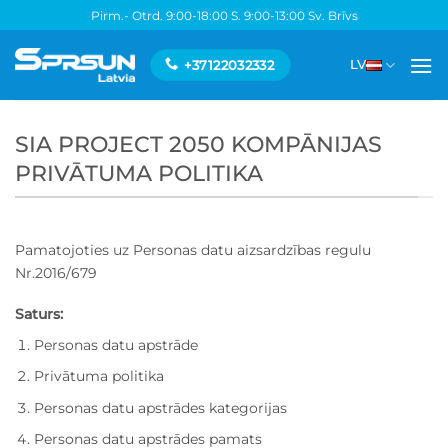
Skip
Pirm.- Otrd. 9:00-18:00 S. 9:00-13:00 Sv. Brīvs
to
content
+37122032332
LV
SIA PROJECT 2050 KOMPĀNIJAS
PRIVĀTUMA POLITIKA
Pamatojoties uz Personas datu aizsardzības regulu
Nr.2016/679
Saturs:
Personas datu apstrāde
Privātuma politika
Personas datu apstrādes kategorijas
Personas datu apstrādes pamats