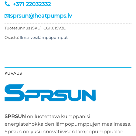
+371 22032332
sprsun@heatpumps.lv
Tuotetunnus (SKU):
CGK015V3L
Osasto:
Ilma-vesilämpöpumput
KUVAUS
SPRSUN
on luotettava kumppanisi
energiatehokkaiden lämpöpumppujen maailmassa.
Sprsun on yksi innovatiivisen lämpöpumppualan