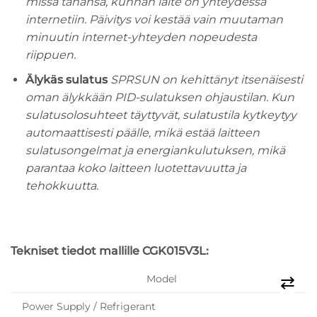
missä tahansa, kunhan laite on yhteydessä
internetiin. Päivitys voi kestää vain muutaman
minuutin internet-yhteyden nopeudesta
riippuen.
Älykäs sulatus
SPRSUN on kehittänyt itsenäisesti
oman älykkään PID-sulatuksen ohjaustilan. Kun
sulatusolosuhteet täyttyvät, sulatustila kytkeytyy
automaattisesti päälle, mikä estää laitteen
sulatusongelmat ja energiankulutuksen, mikä
parantaa koko laitteen luotettavuutta ja
tehokkuutta.
Tekniset tiedot mallille CGK015V3L:
Model
Power Supply / Refrigerant