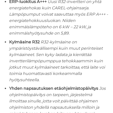
ERP-luokitus A+++
Uusi R32-invertteri on yhtä
energiatehokas kuin CAREL-ohjainsarja.
Lämpöpumput voivat saavuttaa myös ERP A+++ -
energiatehokkuusluokan. Niiden
enimmäislämpöteho on 6 kW – 22 kW, ja
enimmäishyötysuhde on 5,89.
Kylmäaine R32
R32-kylmäaine on
ympäristöystävällisempi kuin muut perinteiset
kylmäaineet. Sen kyky ladata ja kierrättää
invertterilämpöpumppua tehokkaammin kuin
jotkut muut kylmäaineet tarkoittaa, että laite voi
toimia huomattavasti korkeammalla
hyötysuhteella.
Yhden napsautuksen etäohjelmistopäivitys
Jos
ohjelmistopäivitys on tarpeen, järjestelmä
ilmoittaa sinulle, jotta voit päivittää ohjaimen
ohjelmiston yhdellä napsautuksella milloin ja