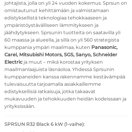
johtajista, jolla on yli 24 vuoden kokemus. Sprsun on
omistautunut kehittämään ja valmistamaan
edistyksellistä teknologiaa tehokkaaseen ja
ympäristöystävälliseen lämmitykseen ja
jäähdytykseen. Sprsunin tuotteita on saatavilla yli
60 maassa ja alueella, ja sillä on yli 560 strategista
kumppania ympäri maailmaa, kuten
Panasonic,
Carel, Mitsubishi Motors, SGS, Sanyo, Schneider
Electric
ja muut – mikä korostaa yrityksen
maailmanlaajuista läsnäoloa. Yhdessä Sprsunin
kumppaneiden kanssa rakennamme kestävämpää
tulevaisuutta tarjoamalla asiakkaillemme
edistyksellisiä ratkaisuja, jotka takaavat
mukavuuden ja tehokkuuden heidän kodeissaan ja
yrityksissään.
SPRSUN R32 Black 6 kW (1-vaihe):