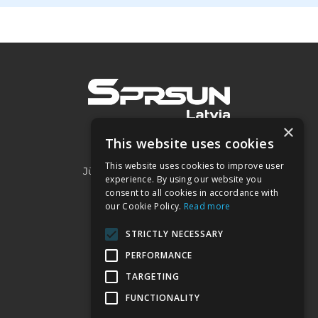
×
This website uses cookies
SIA "Project 2050"
This website uses cookies to improve user
Jūrmalas iela 3A, Piņķi, LV-2107
experience. By using our website you
consent to all cookies in accordance with
our Cookie Policy.
Read more
Kontakti:
STRICTLY NECESSARY
+371 22032332
PERFORMANCE
sprsun@heatpumps.lv
TARGETING
FUNCTIONALITY