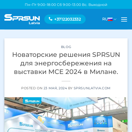
Skip
Пн–Пт 9:00–18:00 Сб 9:00–13:00 Вс. Выходной
to
content
+37122032332
RU
BLOG
Новаторские решения SPRSUN
для энергосбережения на
выставки MCE 2024 в Милане.
POSTED ON
23 МАЯ, 2024
BY
SPRSUNLATVIA.COM