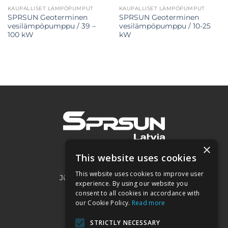
KAUPALLISET LÄMPÖPUMPUT
KAUPALLISET LÄMPÖPUMPUT
SPRSUN Geoterminen
SPRSUN Geoterminen
vesilämpöpumppu / 39 –
vesilämpöpumppu / 10-25
100 kW
kW
×
This website uses cookies
SIA "Project 2050"
This website uses cookies to improve user
Jūrmalas iela 3A, Piņķi, LV-2107
experience. By using our website you
consent to all cookies in accordance with
our Cookie Policy.
Read more
Kontakti:
STRICTLY NECESSARY