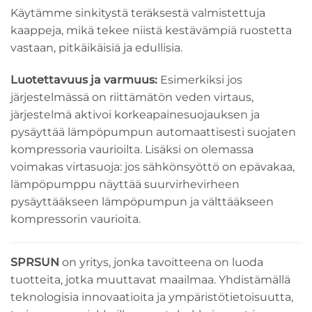
Käytämme sinkitystä teräksestä valmistettuja
kaappeja, mikä tekee niistä kestävämpiä ruostetta
vastaan, pitkäikäisiä ja edullisia.
Luotettavuus ja varmuus:
Esimerkiksi jos
järjestelmässä on riittämätön veden virtaus,
järjestelmä aktivoi korkeapainesuojauksen ja
pysäyttää lämpöpumpun automaattisesti suojaten
kompressoria vaurioilta. Lisäksi on olemassa
voimakas virtasuoja: jos sähkönsyöttö on epävakaa,
lämpöpumppu näyttää suurvirhevirheen
pysäyttääkseen lämpöpumpun ja välttääkseen
kompressorin vaurioita.
SPRSUN
on yritys, jonka tavoitteena on luoda
tuotteita, jotka muuttavat maailmaa. Yhdistämällä
teknologisia innovaatioita ja ympäristötietoisuutta,