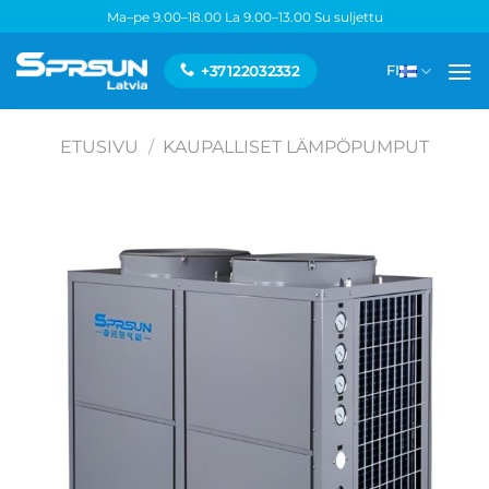
Skip
Ma–pe 9.00–18.00 La 9.00–13.00 Su suljettu
to
content
+37122032332
FI
ETUSIVU
/
KAUPALLISET LÄMPÖPUMPUT