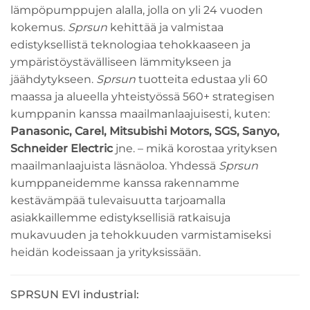
lämpöpumppujen alalla, jolla on yli 24 vuoden
kokemus.
Sprsun
kehittää ja valmistaa
edistyksellistä teknologiaa tehokkaaseen ja
ympäristöystävälliseen lämmitykseen ja
jäähdytykseen.
Sprsun
tuotteita edustaa yli 60
maassa ja alueella yhteistyössä 560+ strategisen
kumppanin kanssa maailmanlaajuisesti, kuten:
Panasonic, Carel, Mitsubishi Motors, SGS, Sanyo,
Schneider Electric
jne. – mikä korostaa yrityksen
maailmanlaajuista läsnäoloa. Yhdessä
Sprsun
kumppaneidemme kanssa rakennamme
kestävämpää tulevaisuutta tarjoamalla
asiakkaillemme edistyksellisiä ratkaisuja
mukavuuden ja tehokkuuden varmistamiseksi
heidän kodeissaan ja yrityksissään.
SPRSUN EVI industrial: