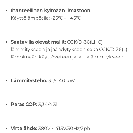
Ihanteellinen kylmään ilmastoon:
Käyttölämpötila: -25℃ – +45℃
Saatavilla olevat mallit:
CGK/D-36(LHC)
lämmitykseen ja jäähdytykseen sekä CGK/D-36(L)
lämpimään käyttöveteen ja lattialämmitykseen.
Lämmitysteho:
31,5–40 kW
Paras COP:
3,34/4,31
Virtalähde:
380V～415V/50Hz/3ph