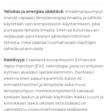
Tehokas ja energiaa säästävä:
Ilmalämpöpumput
imevät vapaasti lämpöenergiaa ilmasta, ja sähköä
käytetään vain kompressorin käyttämiseen, joka
pumppaa lämpöä ilmasta. Siten se kuluttaa vain
neljäsosan perinteisten sähkölämmittimien
tehosta, mikä säästää huomattavasti käyttäjän
sähkökustannuksia.
Kestävyys:
Copeland-kompressorin Enhanced
Vapor Injection (EVI) -teknologia, jossa on erityinen
kylmien alueiden laatikkolämmitin, Danfossin
elektroninen paisuntaventtiili, Eaton AC -
kontaktimoottori ja lämpörele sekä muut
lämpöpumpun merkkikomponentit takaavat
korkean laadun ja pitkän käyttöiän. Kaikki ruuvit ja
kiinnikkeet (sekä ulkoiset että sisäiset) on
valmistettu ruostumattomasta teräksestä.