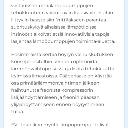
vastauksena ilmalämpöpumppujen
tehokkuuteen vaikuttaviin kausivaihteluihin
liittyviin haasteisiin. Yrittääkseen parantaa
suorituskykyä alhaisissa lämpötiloissa
insinöörit alkoivat etsiä innovatiivisia tapoja
laajentaa lämpöpumppujen toiminta-aluetta.
Ensimmäistä kertaa höyryn väliruiskutuksen
konsepti esiteltiin keinona optimoida
lämmönvaihtoprosessia ja lisätä tehokkuutta
kylmissä ilmastoissa. Pääperiaate on käyttää
osa primäärilämmönvaihtimen jälkeen
haihtunutta freonista kompressorin
lisäjäähdyttämiseen ja freonin pääosan
ylijäähdyttämiseen ennen höyrystimeen
tuloa.
EVI-tekniikan myötä lämpöpumput tulivat