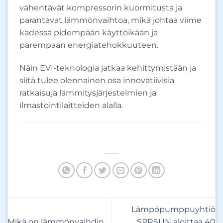
vähentävät kompressorin kuormitusta ja
parantavat lämmönvaihtoa, mikä johtaa viime
kädessä pidempään käyttöikään ja
parempaan energiatehokkuuteen.
Näin EVI-teknologia jatkaa kehittymistään ja
siitä tulee olennainen osa innovatiivisia
ratkaisuja lämmitysjärjestelmien ja
ilmastointilaitteiden alalla.
Lämpöpumppuyhtiö
Mikä on lämmönvaihdin
SPRSUN aloittaa 40