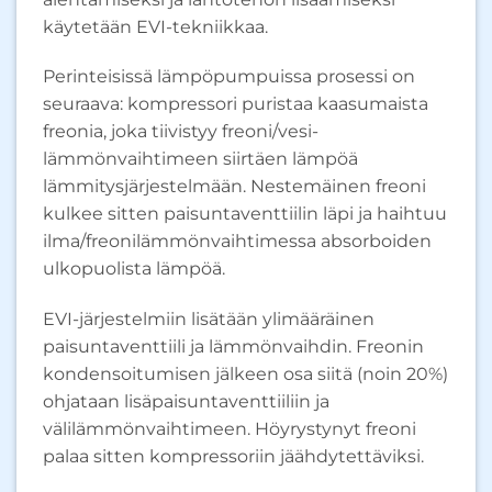
käytetään EVI-tekniikkaa.
Perinteisissä lämpöpumpuissa prosessi on
seuraava: kompressori puristaa kaasumaista
freonia, joka tiivistyy freoni/vesi-
lämmönvaihtimeen siirtäen lämpöä
lämmitysjärjestelmään. Nestemäinen freoni
kulkee sitten paisuntaventtiilin läpi ja haihtuu
ilma/freonilämmönvaihtimessa absorboiden
ulkopuolista lämpöä.
EVI-järjestelmiin lisätään ylimääräinen
paisuntaventtiili ja lämmönvaihdin. Freonin
kondensoitumisen jälkeen osa siitä (noin 20%)
ohjataan lisäpaisuntaventtiiliin ja
välilämmönvaihtimeen. Höyrystynyt freoni
palaa sitten kompressoriin jäähdytettäviksi.