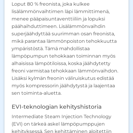
Loput 80 % freonista, joka kulkee
lisälämmönvaihtimen läpi lämmittimenä,
menee pääpaisuntaventtiiliin ja lopuksi
päähaihduttimeen. Lisälämmönvaihdin
superjäähdyttää suurimman osan freonista,
mikä parantaa lämmönpoiston tehokkuutta
ympäristöstä. Tämä mahdollistaa
lämpöpumpun tehokkaan toiminnan myös
alhaisissa lämpötiloissa, koska jäähdytetty
freoni varmistaa tehokkaan lämmönvaihdon.
Lisäksi kylmän freonin väliruiskutus edistää
myös kompressorin jäähdytystä ja laajentaa
sen toiminta-aluetta.
EVI-teknologian kehityshistoria
Intermediate Steam Injection Technology
(EVI) on tärkeä askel lämpöpumppujen
kehityksessä. Sen kehittäminen aloitettiin