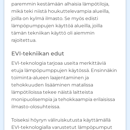
paremmin kestämään alhaisia ​​lämpötiloja,
mikä teki niistä houkuttelevampia alueilla,
joilla on kylmä ilmasto. Se myös edisti
lämpöpumppujen käyttöä alueilla, joilla
tämän tekniikan käyttö oli aiemmin
rajoitettua.
EVI-tekniikan edut
EVI-teknologia tarjoaa useita merkittäviä
etuja lämpöpumppujen käytössä. Ensinnäkin
toiminta-alueen laajentaminen ja
tehokkuuden lisääminen matalissa
lämpötiloissa tekee näistä laitteista
monipuolisempia ja tehokkaampia erilaisissa
ilmasto-olosuhteissa.
Toiseksi höyryn väliruiskutusta käyttämällä
EVI-teknologialla varustetut lämpöpumput