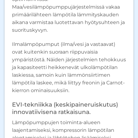
Maa/vesilämpöpumppujärjestelmissä vakaa
primäärilähteen lämpötila lämmityskauden
aikana varmistaa luotettavan hyötysuhteen ja
suorituskyvyn.
Ilmalämpöpumput (ilma/vesi ja vastaavat)
ovat kuitenkin suoraan riippuvaisia ​​
ympäristöstä. Näiden järjestelmien tehokkuus
ja kapasiteetti heikkenevät ulkolämpötilan
laskiessa, samoin kuin lämmönsiirtimen
lämpötila laskee, mikä liittyy freonin ja Carnot-
kierron ominaisuuksiin.
EVI-tekniikka (keskipaineruiskutus)
innovatiivisena ratkaisuna.
Lämpöpumppujen toiminta-alueen
laajentamiseksi, kompressorin lämpötilan
alentamiseksi ja lähtötehon lisäämiseksi