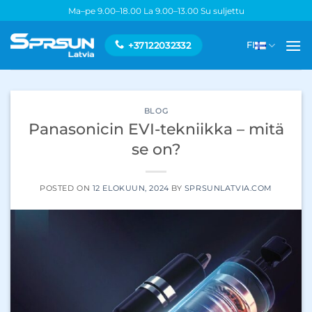
Skip
Ma–pe 9.00–18.00 La 9.00–13.00 Su suljettu
to
content
+37122032332
FI
BLOG
Panasonicin EVI-tekniikka – mitä
se on?
POSTED ON
12 ELOKUUN, 2024
BY
SPRSUNLATVIA.COM