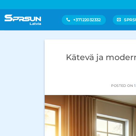
Skip
to
content
+37122032332
SPRS
Kätevä ja modern
POSTED ON