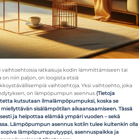
i vaihtoehtoisia ratkaisuja kodin lämmittämiseen tai
n niin paljon, on loogista etsiä
koystävällisempiä vaihtoehtoja. Yksi vaihtoehto, joka
jäähdytyksen, on lämpöpumpun asennus
(
Tietoja
 laitetta kutsutaan ilmalämpöpumpuksi, koska se
 miellyttävän sisälämpötilan aikaansaamiseen. Tässä
lisesti ja helpottaa elämää ympäri vuoden – sekä
assa. Lämpöpumpun asennus kotiin tulee kuitenkin olla
ava sopiva lämpöpumpputyyppi, asennuspaikka ja