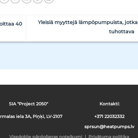
Yleisiä myyttejä lämpöpumpuista, jotka
ittaa 40
tuhottava
SIA "Project 2050"
Kontakti:
rmalas iela 3A, Piņķi, LV-2107
+371 22032332
sprsun@heatpumps.lv
Vispārējie pārdošanas noteikumi
­ | ­
Privātuma politika