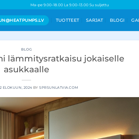
Ma–pe 9.00–18.00 La 9.00–13.00 Su suljettu
TUOTTEET
SARJAT
BLOGI
GA
UN@HEATPUMPS.LV
BLOG
i lämmitysratkaisu jokaiselle
asukkaalle
12 ELOKUUN, 2024
BY
SPRSUNLATVIA.COM