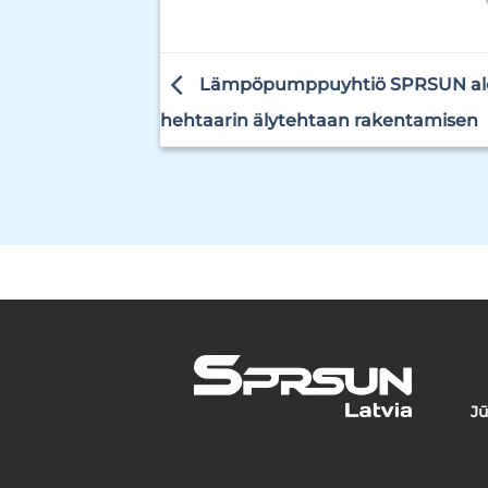
Lämpöpumppuyhtiö SPRSUN alo
hehtaarin älytehtaan rakentamisen
Jū