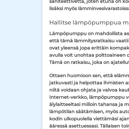
saniteettivettä, joten etuna on k
lisäksi myös lämminvesivarastoissa
Hallitse lämpöpumppua mi
Lämpöpumppu on mahdollista asent
että tämä lämmitysratkaisu vaati
ovat yleensä jopa erittäin komp
avulla voit unohtaa polttoaineen 
Tämä on ratkaisu, joka on ajatell
Ottaen huomioon sen, että elämme 
jatkuvasti ja helpottaa ihmisten 
niitä voidaan ohjata ja valvoa ka
Internet-verkko, lämpöpumppu voi
älylaitteeltasi milloin tahansa ja
lämpötilan säätämisen, myös auto
kodin ulkopuolella viettämäsi ajan 
ääressä asettuessasi. Tällaisen t