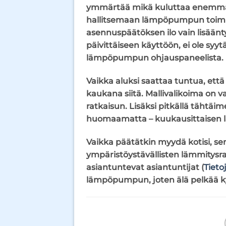
ymmärtää mikä kuluttaa enemmä
hallitsemaan lämpöpumpun toimin
asennuspäätöksen ilo vain lisäänty
päivittäiseen käyttöön, ei ole syy
lämpöpumpun ohjauspaneelista.
Vaikka aluksi saattaa tuntua, et
kaukana siitä. Mallivalikoima on va
ratkaisun. Lisäksi pitkällä tähtä
huomaamatta – kuukausittaisen l
Vaikka päätätkin myydä kotisi, se
ympäristöystävällisten lämmitysr
asiantuntevat asiantuntijat
(
Tieto
lämpöpumpun, joten älä pelkää k