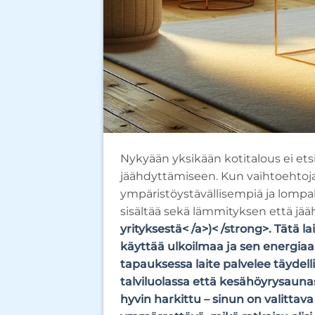
Nykyään yksikään kotitalous ei ets
jäähdyttämiseen. Kun vaihtoehtoja o
ympäristöystävällisempiä ja lompak
sisältää sekä lämmityksen että 
yrityksestä< /a>)< /strong>. Tätä
käyttää ulkoilmaa ja sen energiaa
tapauksessa laite palvelee täydel
talviluolassa että kesähöyrysaun
hyvin harkittu – sinun on valitt