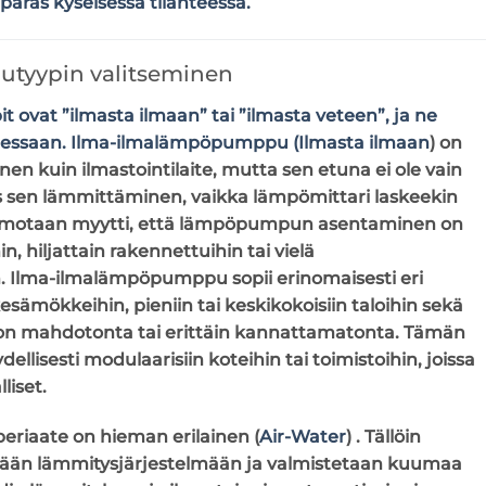
paras kyseisessä tilanteessa.
yypin valitseminen
vat ”ilmasta ilmaan” tai ”ilmasta veteen”, ja ne
suudessaan. Ilma-ilmalämpöpumppu
(
Ilmasta ilmaan
)
on
en kuin ilmastointilaite, mutta sen etuna ei ole vain
 sen lämmittäminen, vaikka lämpömittari laskeekin
ä kumotaan myytti, että lämpöpumpun asentaminen on
n, hiljattain rakennettuihin tai vielä
n. Ilma-ilmalämpöpumppu sopii erinomaisesti eri
esämökkeihin, pieniin tai keskikokoisiin taloihin sekä
 on mahdotonta tai erittäin kannattamatonta. Tämän
llisesti modulaarisiin koteihin tai toimistoihin, joissa
liset.
eriaate on hieman erilainen
(
Air-Water
)
. Tällöin
etään lämmitysjärjestelmään ja valmistetaan kuumaa