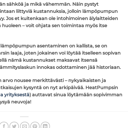
n sähköä ja mikä vähemmän. Näin pystyt
taan liittyviä kustannuksia, jolloin lämpöpumpun
y. Jos et kuitenkaan ole intohimoinen älylaitteiden
tä huoleen – voit ohjata sen toimintaa myös itse
tä lämpöpumpun asentaminen on kallista, se on
rsin laaja, joten jokainen voi löytää itselleen sopivan
imellä nämä kustannukset maksavat itsensä
ämmityslaskun innokas odottaminen jää historiaan.
n arvo nousee merkittävästi – nykyaikaisten ja
atkaisujen kysyntä on nyt arkipäivää. HeatPumpsin
ja yrityksestä
)
auttavat sinua löytämään sopivimman
ysyä neuvoja!