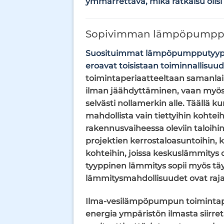
ymmärrettävä, mikä ratkaisu olisi 
Sopivimman lämpöpumpput
Suosituimmat lämpöpumpputyypit o
eroavat toisistaan ​​toiminnalli
toimintaperiaatteeltaan samanlain
ilman jäähdyttäminen, vaan myös
selvästi nollamerkin alle. Tääll
mahdollista vain tiettyihin kohteihi
rakennusvaiheessa oleviin taloihi
projektien kerrostaloasuntoihin, k
kohteihin, joissa keskuslämmitys
tyyppinen lämmitys sopii myös täyde
lämmitysmahdollisuudet ovat rajal
Ilma-vesilämpöpumpun toimintap
energia ympäristön ilmasta siirr