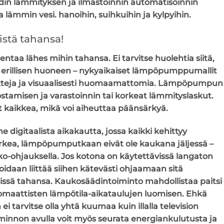
odin lämmityksen ja ilmastoinnin automatisoinnin
 lämmin vesi. hanoihin, suihkuihin ja kylpyihin.
stä tahansa!
aa lähes mihin tahansa. Ei tarvitse huolehtia siitä,
i erillisen huoneen – nykyaikaiset lämpöpumppumallit
akteja ja visuaalisesti huomaamattomia. Lämpöpumpun
ostamisen ja varastoinnin tai korkeat lämmityslaskut.
ut kaikkea, mikä voi aiheuttaa päänsärkyä.
digitaalista aikakautta, jossa kaikki kehittyy
arkea, lämpöpumputkaan eivät ole kaukana jäljessä –
uko-ohjauksella. Jos kotona on käytettävissä langaton
daan liittää siihen kätevästi ohjaamaan sitä
 missä tahansa. Kaukosäädintoiminto mahdollistaa paitsi
maattisten lämpötila-aikataulujen luomisen. Ehkä
ei tarvitse olla yhtä kuumaa kuin illalla television
oiminnon avulla voit myös seurata energiankulutusta ja